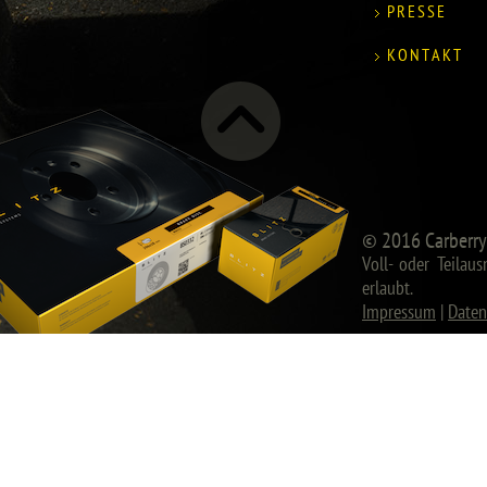
PRESSE
KONTAKT
© 2016 Carberry
Voll- oder Teilau
erlaubt.
Impressum
|
Daten